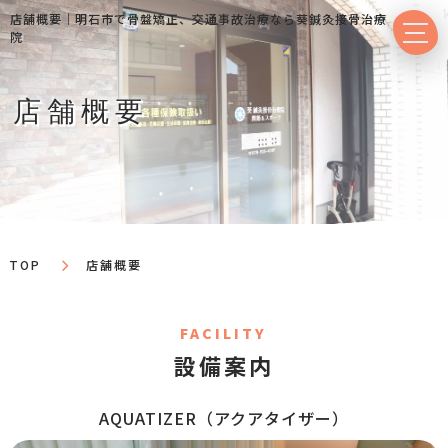
店舗概要｜明⽯市で⾻盤矯正、交通事故治療なら葵鍼灸接⾻治療
院
店舗概要
TOP
店舗概要
FACILITY
設備案内
AQUATIZER（アクアタイザー）