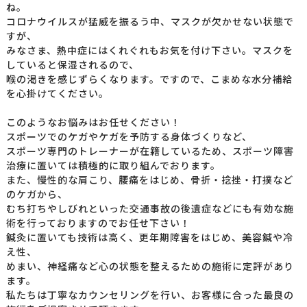
ね。
コロナウイルスが猛威を振るう中、マスクが欠かせない状態で
すが、
みなさま、熱中症にはくれぐれもお気を付け下さい。マスクを
していると保湿されるので、
喉の渇きを感じずらくなります。ですので、こまめな水分補給
を心掛けてください。
このようなお悩みはお任せください！
スポーツでのケガやケガを予防する身体づくりなど、
スポーツ専門のトレーナーが在籍しているため、スポーツ障害
治療に置いては積極的に取り組んでおります。
また、慢性的な肩こり、腰痛をはじめ、骨折・捻挫・打撲など
のケガから、
むち打ちやしびれといった交通事故の後遺症などにも有効な施
術を行っておりますのでお任せ下さい！
鍼灸に置いても技術は高く、更年期障害をはじめ、美容鍼や冷
え性、
めまい、神経痛など心の状態を整えるための施術に定評があり
ます。
私たちは丁寧なカウンセリングを行い、お客様に合った最良の