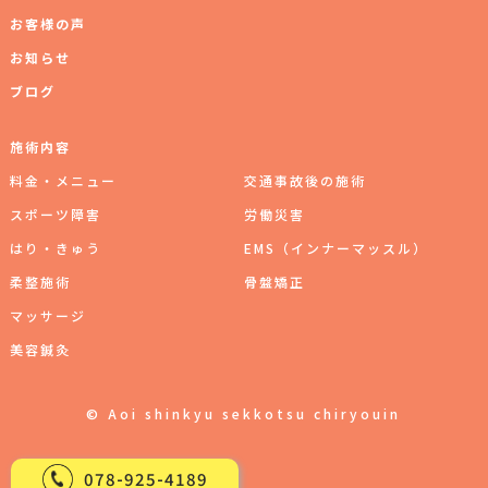
お客様の声
お知らせ
ブログ
施術内容
料⾦‧メニュー
交通事故後の施術
スポーツ障害
労働災害
はり・きゅう
EMS（インナーマッスル）
柔整施術
⾻盤矯正
マッサージ
美容鍼灸
© Aoi shinkyu sekkotsu chiryouin
078
-
925
-
4189