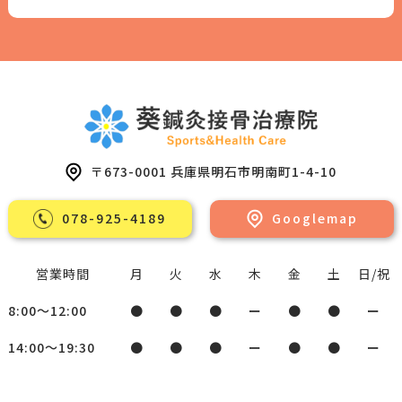
〒673-0001 兵庫県明⽯市明南町1-4-10
078-925-4189
Googlemap
営業時間
月
火
水
木
金
土
日/祝
8:00～12:00
●
●
●
ー
●
●
ー
14:00～19:30
●
●
●
ー
●
●
ー